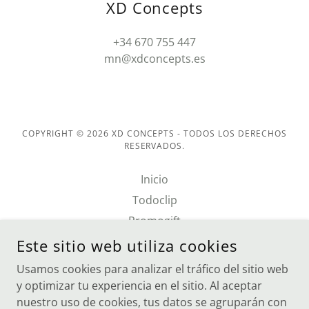
XD Concepts
+34 670 755 447
mn@xdconcepts.es
COPYRIGHT © 2026 XD CONCEPTS - TODOS LOS DERECHOS
RESERVADOS.
Inicio
Todoclip
Promogift
Prodir pens
Este sitio web utiliza cookies
Cloudpen
Usamos cookies para analizar el tráfico del sitio web
Política de privacidad
y optimizar tu experiencia en el sitio. Al aceptar
nuestro uso de cookies, tus datos se agruparán con